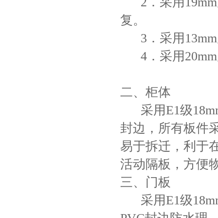
2．采用19m
复。
3．采用13m
4．采用20m
二、柜体
采用E1级
18
封边，所有板件
易于拆迁，利于
活动隔板，方便
三、门板
采用E1级18