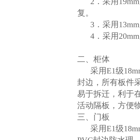
2．采用19m
复。
3．采用13m
4．采用20m
二、柜体
采用E1级
18
封边，所有板件
易于拆迁，利于
活动隔板，方便
三、门板
采用E1级18