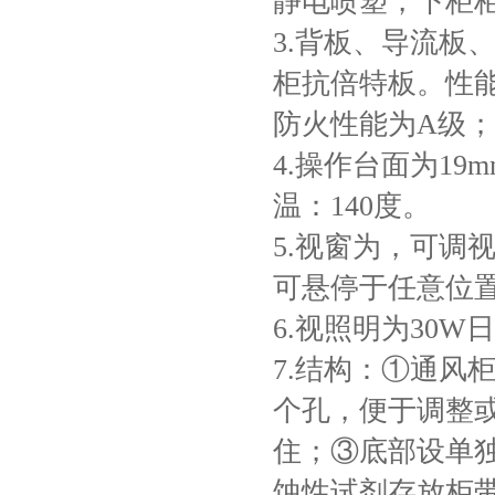
静电喷塑，下柜柜
3.背板、导流板
柜抗倍特板。性能
防火性能为A级
4.操作台面为1
温：140度。
5.视窗为，可调
可悬停于任意位
6.视照明为30W
7.结构：①通风
个孔，便于调整
住；③底部设单
蚀性试剂存放柜