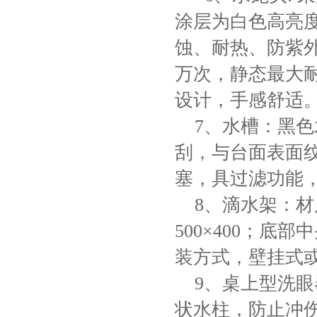
涂层为白色高亮度
蚀、耐热、防紫外
万次，静态最大耐压
设计，手感舒适
7、水槽：
黑色
刮，与台面表面
塞，具过滤功能
8、滴水架：材质
500×400；
装方式，壁挂式
9、桌上型洗眼
状水柱，防止冲