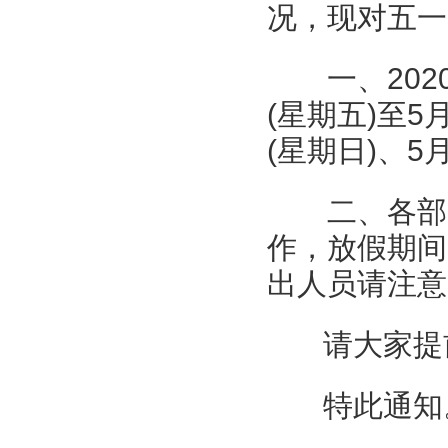
况，现对五一
一、2020
(星期五)至5
(星期日)、5
二、各部门
作，放假期间
出人员请注意
请大家提前
特此通知