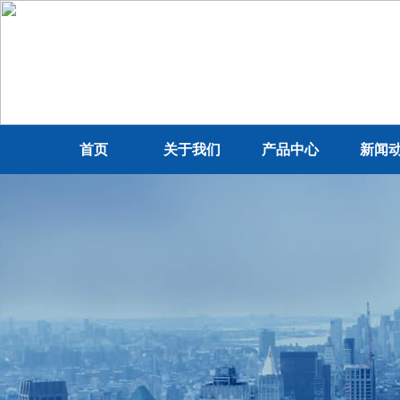
首页
关于我们
产品中心
新闻