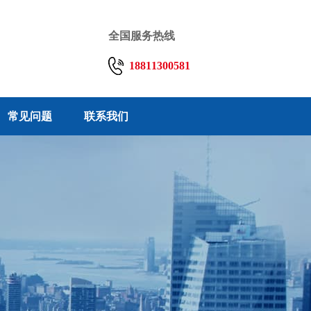
全国服务热线
18811300581
常见问题
联系我们