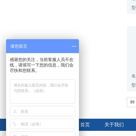
型
请您留言
感谢您的关注，当前客服人员不在
线，请填写一下您的信息，我们会
尽快和您联系。
名
型
89
首页
关于我们