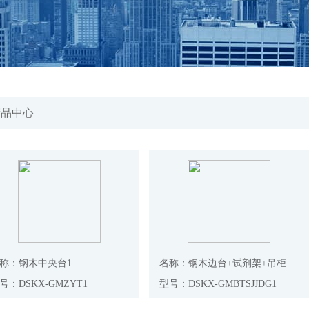
产品中心
称：钢木中央台1
名称：钢木边台+试剂架+吊柜
号：DSKX-GMZYT1
型号：DSKX-GMBTSJJDG1