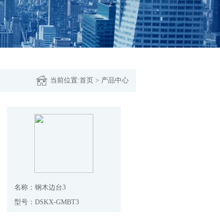
当前位置:
首页
>
产品中心
名称：钢木边台3
型号：DSKX-GMBT3